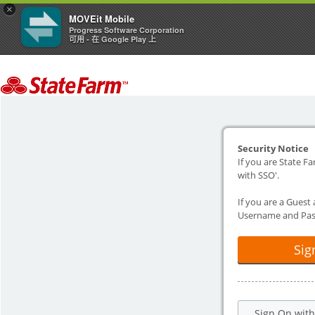
×
MOVEit Mobile
Progress Software Corporation
可用 - 在 Google Play 上
Security Notice
If you are State Fa
with SSO'.
If you are a Guest
Username and Pas
Sig
Sign On wit