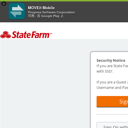
×
MOVEit Mobile
Progress Software Corporation
可用 - 在 Google Play 上
Security Notice
If you are State Fa
with SSO'.
If you are a Guest
Username and Pas
Sig
Sign On wit