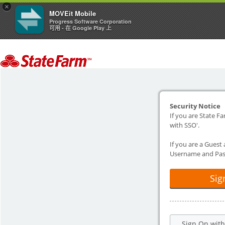
×
MOVEit Mobile
Progress Software Corporation
可用 - 在 Google Play 上
Security Notice
If you are State Fa
with SSO'.
If you are a Guest
Username and Pas
Sig
Sign On wit