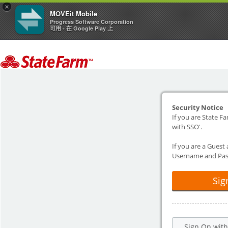
×
MOVEit Mobile
Progress Software Corporation
可用 - 在 Google Play 上
Security Notice
If you are State Fa
with SSO'.
If you are a Guest
Username and Pas
Sig
Sign On wit