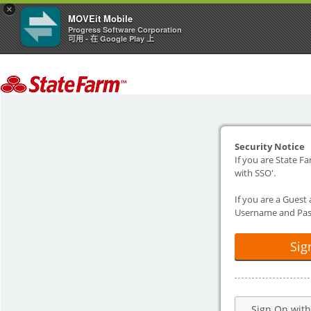
×
MOVEit Mobile
Progress Software Corporation
可用 - 在 Google Play 上
Security Notice
If you are State Fa
with SSO'.
If you are a Guest
Username and Pas
Sig
Sign On wit