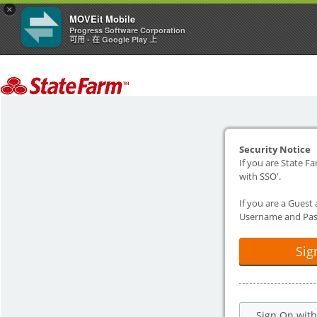
×
MOVEit Mobile
Progress Software Corporation
可用 - 在 Google Play 上
Security Notice
If you are State Fa
with SSO'.
If you are a Guest
Username and Pas
Sig
Sign On wit