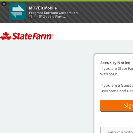
×
MOVEit Mobile
Progress Software Corporation
可用 - 在 Google Play 上
Security Notice
If you are State Fa
with SSO'.
If you are a Guest
Username and Pas
Sig
Sign On wit