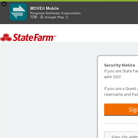
×
MOVEit Mobile
Progress Software Corporation
可用 - 在 Google Play 上
Security Notice
If you are State Fa
with SSO'.
If you are a Guest
Username and Pas
Sig
Sign On wit