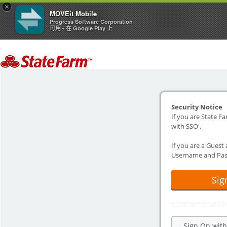
×
MOVEit Mobile
Progress Software Corporation
可用 - 在 Google Play 上
Security Notice
If you are State Fa
with SSO'.
If you are a Guest
Username and Pas
Sig
Sign On wit